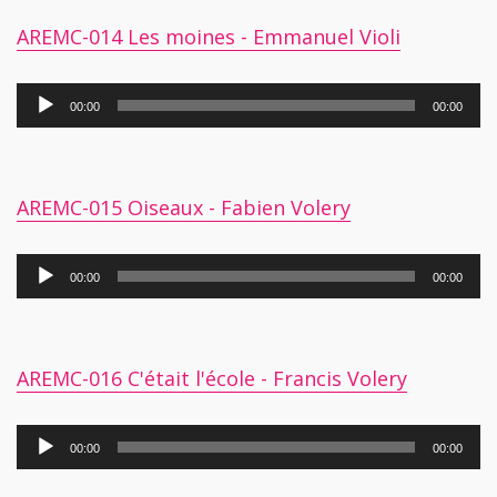
AREMC-014 Les moines - Emmanuel Violi
Lecteur
00:00
00:00
audio
AREMC-015 Oiseaux - Fabien Volery
Lecteur
00:00
00:00
audio
AREMC-016 C'était l'école - Francis Volery
Lecteur
00:00
00:00
audio