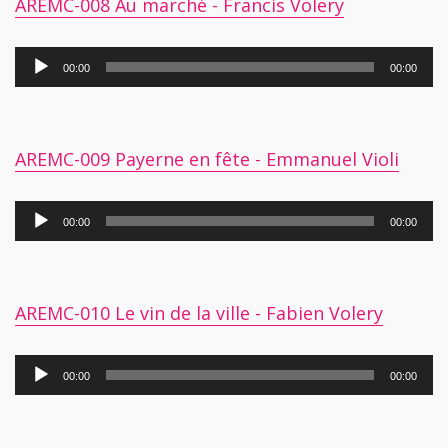
AREMC-008 Au marché - Francis Volery
Lecteur
00:00
00:00
audio
AREMC-009 Payerne en fête - Emmanuel Violi
Lecteur
00:00
00:00
audio
AREMC-010 Le vin de la ville - Fabien Volery
Lecteur
00:00
00:00
audio