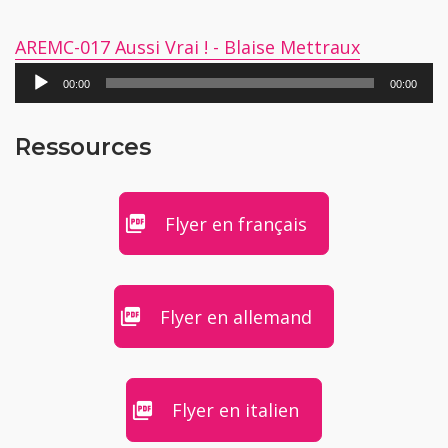
AREMC-017 Aussi Vrai ! - Blaise Mettraux
Lecteur
00:00
00:00
audio
Ressources
Flyer en français
Flyer en allemand
Flyer en italien