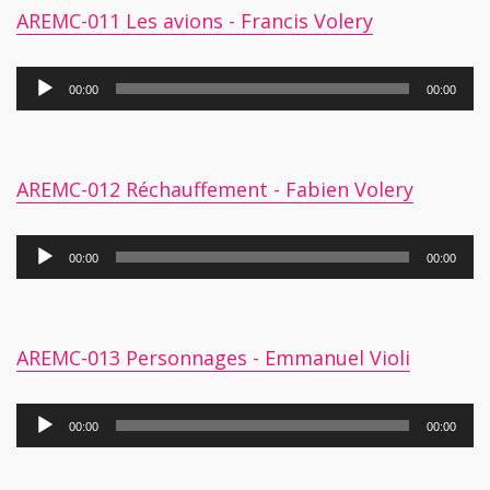
AREMC-011 Les avions - Francis Volery
Lecteur
00:00
00:00
audio
AREMC-012 Réchauffement - Fabien Volery
Lecteur
00:00
00:00
audio
AREMC-013 Personnages - Emmanuel Violi
Lecteur
00:00
00:00
audio